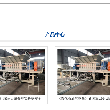
产品中心
取 瑞意天诚关注实验室安全