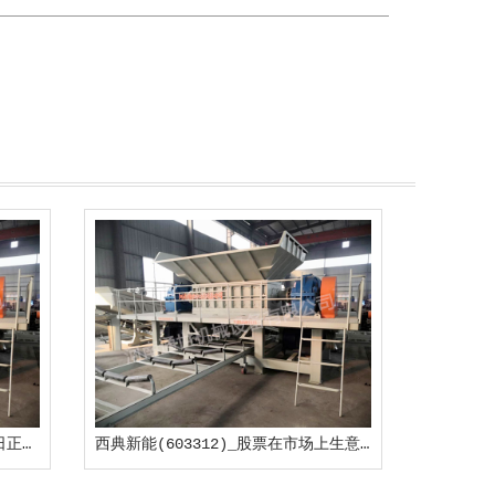
《液化石油气钢瓶》新国标10月1日正式施行！防止液化气瓶事端这些要紧记！
西典新能(603312)_股票在市场上生意的金额_行情_走势图—东方财富网