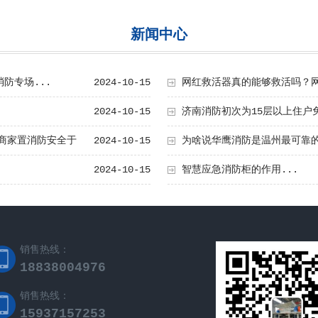
新闻中心
防专场...
2024-10-15
网红救活器真的能够救活吗？网
2024-10-15
济南消防初次为15层以上住户
良商家置消防安全于
2024-10-15
为啥说华鹰消防是温州最可靠的
2024-10-15
智慧应急消防柜的作用...
销售热线：
18838004976
销售热线：
15937157253