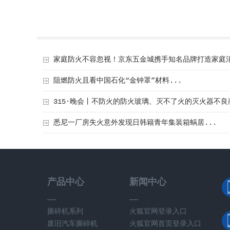
家庭防火不容忽视！京东五金城携手知名品牌打造家庭消
阻燃防火且看中国石化“金钟罩”材料...
315·晚会丨不防火的防火玻璃、灭不了火的灭火器不
不顾...
悉尼一厂房失火意外发现日韩籍青年集装箱蜗居...
产品中心
新闻中心
撕碎机系列
火狐官网登录入口
废旧汽车撕碎机
火狐官网首页登录入口