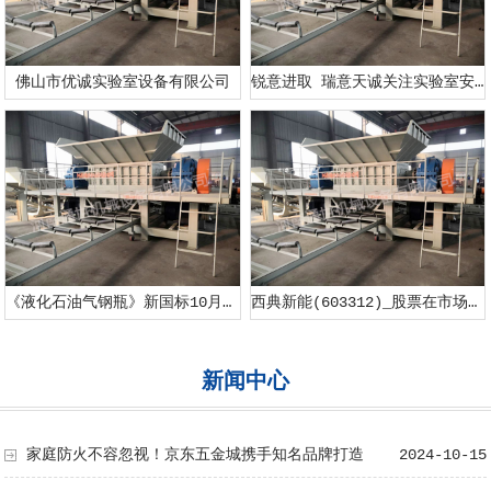
佛山市优诚实验室设备有限公司
锐意进取 瑞意天诚关注实验室安全
《液化石油气钢瓶》新国标10月1日正式施行！防止液化气瓶事端这些要紧记！
西典新能(603312)_股票在市场上生意的金额_行情_走势图—东方财富网
新闻中心
家庭防火不容忽视！京东五金城携手知名品牌打造
2024-10-15