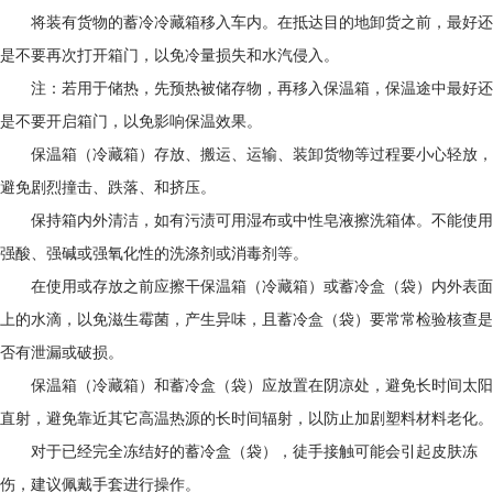
将装有货物的蓄冷冷藏箱移入车内。在抵达目的地卸货之前，最好还
是不要再次打开箱门，以免冷量损失和水汽侵入。
注：若用于储热，先预热被储存物，再移入保温箱，保温途中最好还
是不要开启箱门，以免影响保温效果。
保温箱（冷藏箱）存放、搬运、运输、装卸货物等过程要小心轻放，
避免剧烈撞击、跌落、和挤压。
保持箱内外清洁，如有污渍可用湿布或中性皂液擦洗箱体。不能使用
强酸、强碱或强氧化性的洗涤剂或消毒剂等。
在使用或存放之前应擦干保温箱（冷藏箱）或蓄冷盒（袋）内外表面
上的水滴，以免滋生霉菌，产生异味，且蓄冷盒（袋）要常常检验核查是
否有泄漏或破损。
保温箱（冷藏箱）和蓄冷盒（袋）应放置在阴凉处，避免长时间太阳
直射，避免靠近其它高温热源的长时间辐射，以防止加剧塑料材料老化。
对于已经完全冻结好的蓄冷盒（袋），徒手接触可能会引起皮肤冻
伤，建议佩戴手套进行操作。