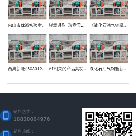
佛山市优诚实验室设备有限公司
锐意进取 瑞意天诚关注实验室安全
《液化石油气钢瓶》新国标10月1日正式施行！防止液化气瓶事端这些要紧记！
西典新能(603312)_股票在市场上生意的金额_行情_走势图—东方财富网
AI相关的产品其功能和应用场景
液化石油气钢瓶新国标施行 清晰五方面安全规范
销售热线：
18838004976
销售热线：